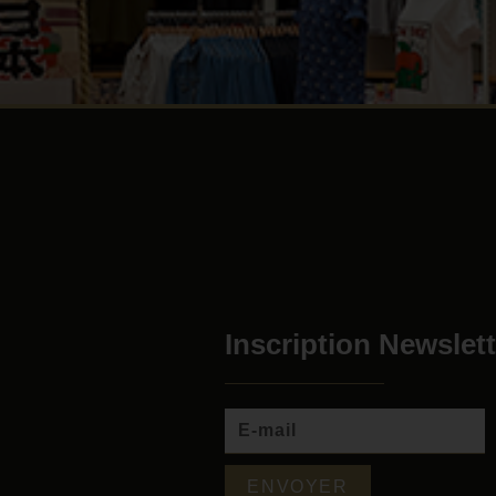
Inscription Newslett
ENVOYER